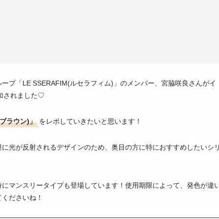
「LE SSERAFIM(ルセラフィム)」のメンバー、宮脇咲良さんがイ
追加されました♡
シュブラウン)」
をレポしていきたいと思います！
瞳に光が反射されるデザインのため、奥目の方に特におすすめしたいシ
時にマンスリータイプも登場しています！使用期限によって、発色が違
てくださいね！