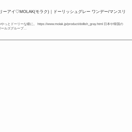
リーアイ♡MOLAK(モラク)｜ドーリッシュグレー ワンデー/マンスリ
な瞳に。 https://www.molak.jp/product/dollish_gray.html 日本や韓国の
ガールズグループ…