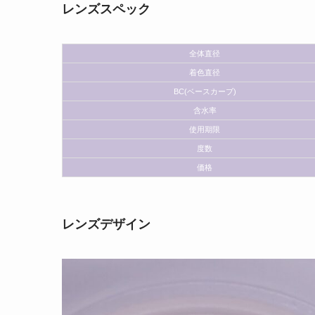
レンズスペック
全体直径
着色直径
BC(ベースカーブ)
含水率
使用期限
度数
価格
レンズデザイン