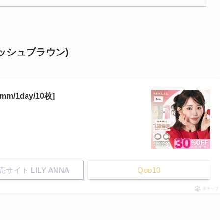
ーリッシュブラウン)
/1day/10枚]
サイト LILY ANNA
Qoo10
ポチップ