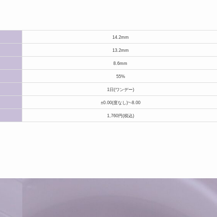
14.2mm
13.2mm
8.6mm
55%
1日(ワンデー)
±0.00(度なし)~-8.00
1,760円(税込)