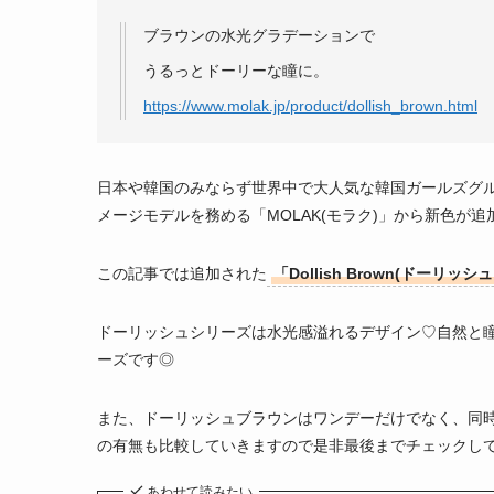
ブラウンの水光グラデーションで
うるっとドーリーな瞳に。
https://www.molak.jp/product/dollish_brown.html
日本や韓国のみならず世界中で大人気な韓国ガールズグループ
メージモデルを務める「MOLAK(モラク)」から新色が
この記事では追加された
「Dollish Brown(ドーリッ
ドーリッシュシリーズは水光感溢れるデザイン♡自然と
ーズです◎
また、ドーリッシュブラウンはワンデーだけでなく、同
の有無も比較していきますので是非最後までチェックし
あわせて読みたい