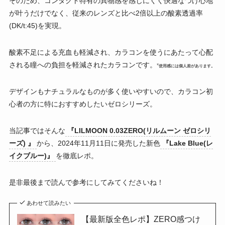
そのため、コンタクト特有の異物感を感じにくく快適なつけ心地
が叶うだけでなく、従来のレンズと比べ2倍以上の酸素透過率
(DK/t:45)を実現。
酸素不足による充血も軽減され、カラコンを使うにあたって心配
される瞳への負担を軽減されたカラコンです。
*
使用感には個人差があります。
デザインもナチュラルなものが多く使いやすいので、カラコン初
心者の方に特におすすめしたいゼロシリーズ。
当記事ではそんな
『LILMOON 0.03ZERO(リルムーン ゼロシリ
ーズ) 』
から、2024年11月11日に発売した新色
『Lake Blue(レ
イクブルー)』
を徹底レポ。
是非最後まで読んで参考にしてみてくださいね！
あわせて読みたい
【最新版全色レポ】ZERO感つけ