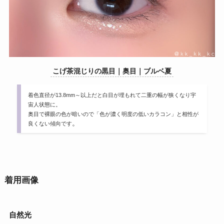
こげ茶混じりの黒目｜奥目｜ブルベ夏
着色直径が13.8mm～以上だと白目が埋もれて二重の幅が狭くなり宇
宙人状態に。
奥目で裸眼の色が暗いので「色が濃く明度の低いカラコン」と相性が
。
良くない傾向です
着用画像
自然光